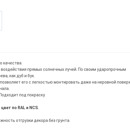
о качества.
 воздействия прямых солнечных лучей. По своим ударопрочным
а, как дуб и бук.
 позволяет его с легкостью монтировать даже на неровной повер
нала.
Подходит под покраску.
цвет по RAL и NCS.
ность отгрузки декора без грунта.